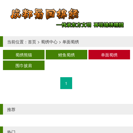
当前位置：
首页
>
蜀绣中心
>
单面蜀绣
蜀绣熊猫
鲤鱼蜀绣
单面蜀绣
围巾披肩
1
推荐
热门