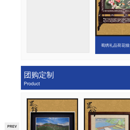
成都蜀绣围巾批
团购定制
Product
PREV