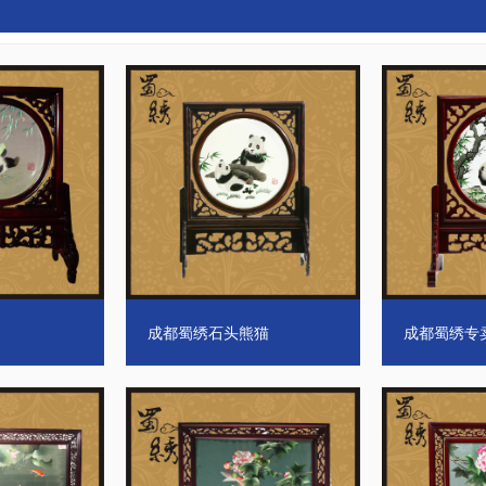
成都蜀绣石头熊猫
成都蜀绣专
鱼
成都蜀绣，芙蓉鲤鱼
蜀绣代表作