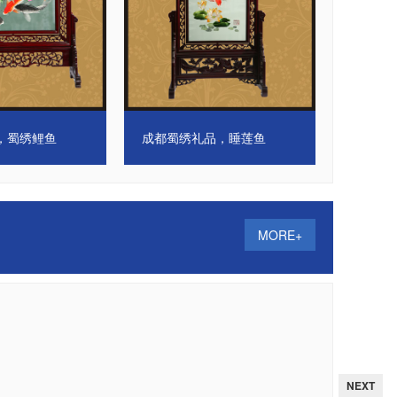
肩蜀绣
成都蜀绣披肩批发
MORE+
NEXT