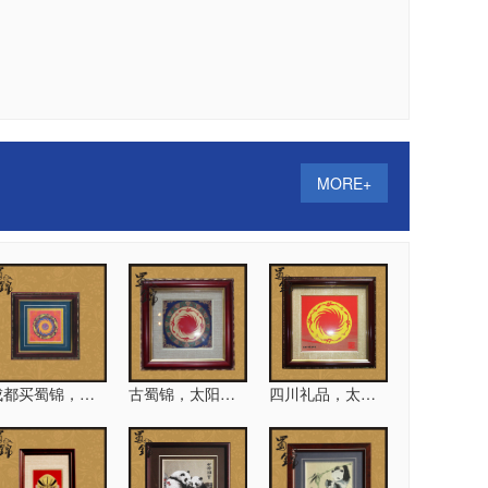
绣，手工围巾
成都蜀绣批发，刺绣围巾
MORE+
蜀绣围巾
蜀绣实用品 现绣围巾
成都买蜀锦，金沙蜀锦
古蜀锦，太阳神岛锦画
四川礼品，太阳神鸟蜀锦