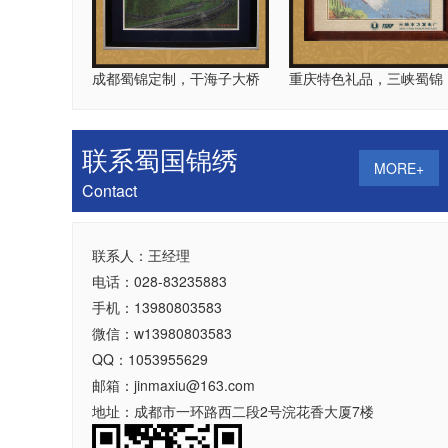
四川蜀绣店，实
成都蜀锦定制，干海子大桥
重庆特色礼品，三峡蜀锦
联系蜀国锦绣
MORE+
Contact
联系人：王经理
电话：028-83235883
成都特产礼品 
手机：13980803583
微信：w13980803583
QQ：1053955629
邮箱：jinmaxiu@163.com
地址：成都市一环路西二段2号浣花香大厦7楼