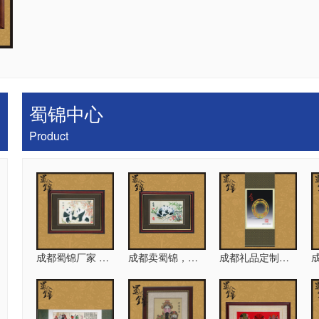
用围巾
成都蜀绣工厂，刺绣围巾
成都购买蜀
蜀锦中心
Product
蜀绣围巾
成都礼品 蜀绣长巾
蜀绣产品，
成都蜀锦厂家 和谐熊猫
成都卖蜀锦，友谊熊猫
成都礼品定制，蜀锦金沙