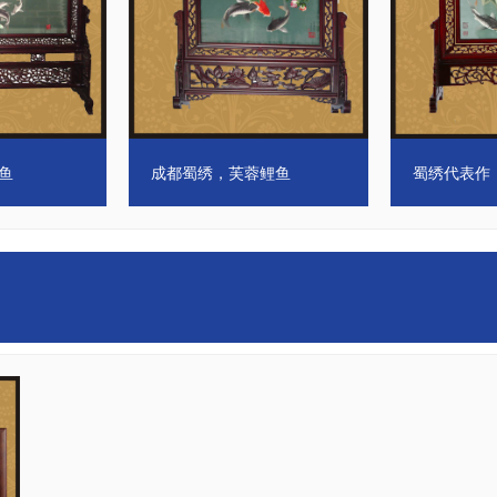
发
成都蜀绣专卖，刺绣披肩
成都羊绒披