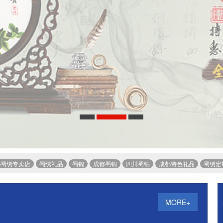
用围巾
成都蜀绣工厂，刺绣围巾
成都购买蜀
都蜀绣专卖店
蜀绣礼品
蜀锦
成都蜀锦
四川蜀锦
成都特色礼品
蜀绣定
MORE+