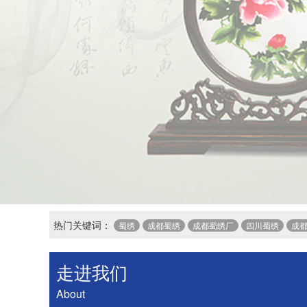
四川蜀绣店，实
热门关键词：
蜀绣
成都蜀绣
成都蜀绣厂
四川蜀绣
成
走进我们
About