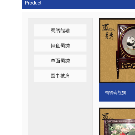
Product
蜀绣碗熊猫
蜀绣熊猫
鲤鱼蜀绣
单面蜀绣
围巾披肩
蜀绣礼品荷花猫