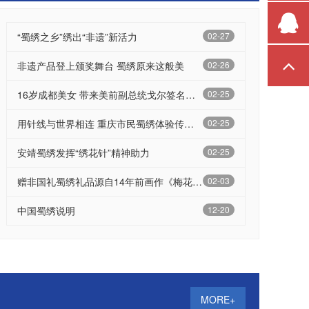
“蜀绣之乡”绣出“非遗”新活力
02-27
非遗产品登上颁奖舞台 蜀绣原来这般美
02-26
16岁成都美女 带来美前副总统戈尔签名祝福成都
02-25
蜀绣围巾
蜀绣实用品 现绣围巾
用针线与世界相连 重庆市民蜀绣体验传匠心
02-25
安靖蜀绣发挥“绣花针”精神助力
02-25
赠非国礼蜀绣礼品源自14年前画作《梅花双熊》
02-03
中国蜀绣说明
12-20
MORE+